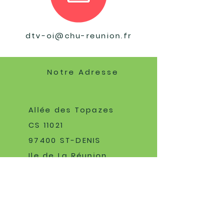
dtv-oi@chu-reunion.fr
Notre Adresse
Allée des Topazes
CS 11021
97400 ST-DENIS
Ile de La Réunion
NOUS CONTACTER
dtv-oi@chu-