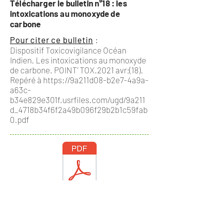
Télécharger le bulletin n°18 : les
intoxications au monoxyde de
carbone
Pour citer ce bulletin
:
Dispositif Toxicovigilance Océan
Indien. Les intoxications au monoxyde
de carbone. POINT' TOX.2021 avr;(18).
Repéré à
https://9a211d08-b2e7-4a9a-
a63c-
b34e829e301f.usrfiles.com/ugd/9a211
d_4718b34f6f2a49b096f29b2b1c59fab
0.pdf
POINT_TOX_17.pdf