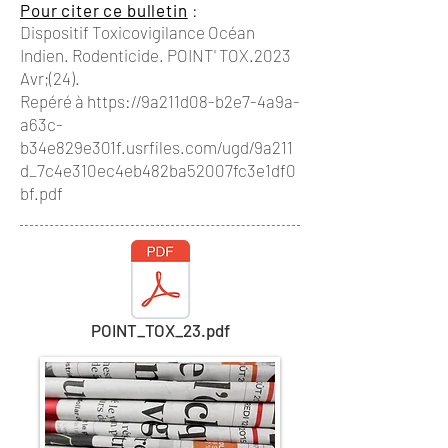
Pour citer ce bulletin
:
Dispositif Toxicovigilance Océan
Indien. Rodenticide. POINT' TOX.2023
Avr;(24).
Repéré à
https://9a211d08-b2e7-4a9a-
a63c-
b34e829e301f.usrfiles.com/ugd/9a211
d_7c4e310ec4eb482ba52007fc3e1df0
bf.pdf
POINT_TOX_23.pdf