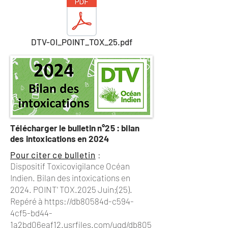
DTV-OI_POINT_TOX_25.pdf
Télécharger le bulletin n°25 : bilan
des intoxications en 2024
Pour citer ce bulletin
:
Dispositif Toxicovigilance Océan
Indien. Bilan des intoxications en
2024. POINT' TOX.2025 Juin;(25).
Repéré à
https://db80584d-c594-
4cf5-bd44-
1a2bd06eaf12.usrfiles.com/ugd/db805