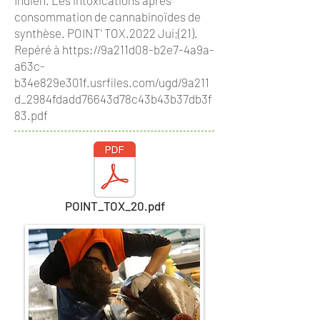
Indien. Les intoxications après
consommation de cannabinoïdes de
synthèse. POINT' TOX.2022 Jui;(21).
Repéré à
https://9a211d08-b2e7-4a9a-
a63c-
b34e829e301f.usrfiles.com/ugd/9a211
d_2984fdadd76643d78c43b43b37db3f
83.pdf
POINT_TOX_20.pdf