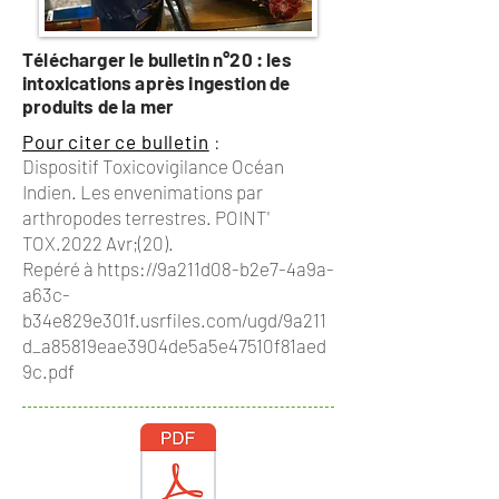
Télécharger le bulletin n°20 : les
intoxications après ingestion de
produits de la mer
Pour citer ce bulletin
:
Dispositif Toxicovigilance Océan
Indien. Les envenimations par
arthropodes terrestres. POINT'
TOX.2022 Avr;(20).
Repéré à
https://9a211d08-b2e7-4a9a-
a63c-
b34e829e301f.usrfiles.com/ugd/9a211
d_a85819eae3904de5a5e47510f81aed
9c.pdf