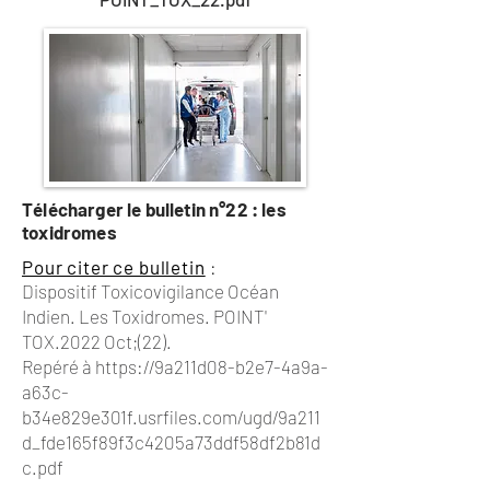
Télécharger le bulletin n°22 : les
toxidromes
Pour citer ce bulletin
:
Dispositif Toxicovigilance Océan
Indien. Les Toxidromes. POINT'
TOX.2022 Oct;(22).
Repéré à
https://9a211d08-b2e7-4a9a-
a63c-
b34e829e301f.usrfiles.com/ugd/9a211
d_fde165f89f3c4205a73ddf58df2b81d
c.pdf