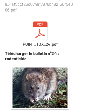
8_4af5ccf26d0748f7976b492150f5e0
66.pdf
POINT_TOX_24.pdf
Télécharger le bulletin n°24 :
rodenticide