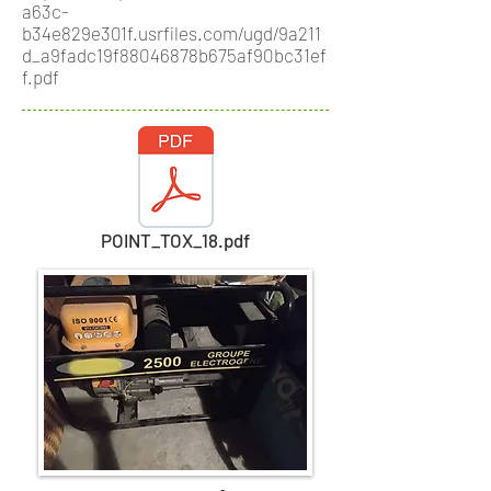
a63c-
b34e829e301f.usrfiles.com/ugd/9a211
d_a9fadc19f88046878b675af90bc31ef
f.pdf
POINT_TOX_18.pdf