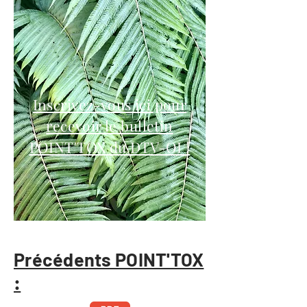
Inscrivez-vous ici pour
recevoir le bulletin
POINT'TOX du DTV-OI !
Précédents POINT'TOX
: