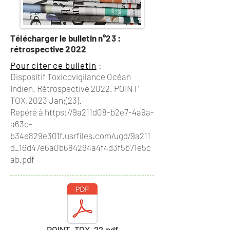
Télécharger le bulletin n°23 :
rétrospective 2022
Pour citer ce bulletin
:
Dispositif Toxicovigilance Océan
Indien. Rétrospective 2022. POINT'
TOX.2023 Jan;(23).
Repéré à
https://9a211d08-b2e7-4a9a-
a63c-
b34e829e301f.usrfiles.com/ugd/9a211
d_16d47e6a0b684294a4f4d3f5b71e5c
ab.pdf
POINT_TOX_22.pdf