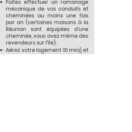
Faites effectuer un ramonage
mécanique de vos conduits et
cheminées au moins une fois
par an (certaines maisons à la
Réunion sont équipées d’une
cheminée, vous avez même des
revendeurs sur l’île);
Aérez votre logement 10 min/j et
ne bouchez jamais les entrées
d’air puisque qu’un apport
insuffisant d’air frais va
engendrer une combustion
incomplète et donc une
production de CO;
N’installez jamais de chauffe-
eau à gaz à circuit non étanche
dans une salle de bains ou dans
une pièce à vivre (chambre,
séjour) ;