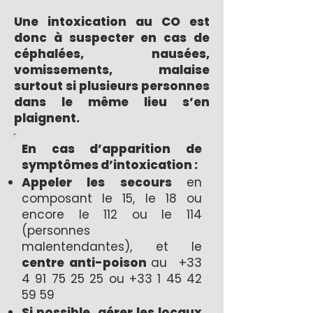
Une intoxication au CO est
donc à suspecter en cas de
céphalées, nausées,
vomissements, malaise
surtout si plusieurs personnes
dans le même lieu s’en
plaignent.
En cas d’apparition de
symptômes d’intoxication :
Appeler les secours
en
composant le 15, le 18 ou
encore le 112 ou le 114
(personnes
malentendantes), et le
centre anti-poison
au
+33
4 91 75 25 25
ou
+33 1 45 42
59 59
Si possible
, aérer les locaux