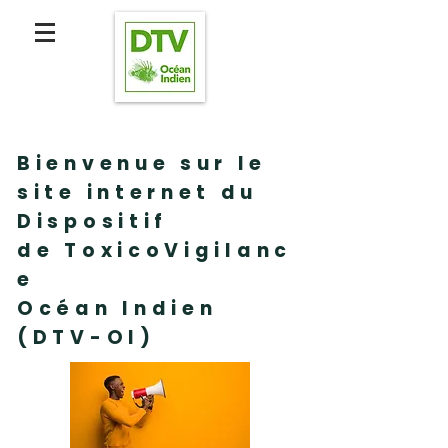
Bienvenue sur le
site internet du
D
ispositif
de
T
oxico
V
igilanc
e
O
céan
I
ndien
(DTV-OI)