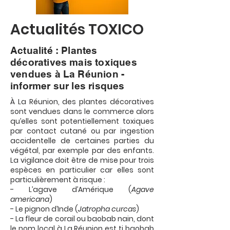
Actualités TOXICO
Actualité : Plantes
décoratives mais toxiques
vendues à La Réunion -
informer sur les risques
À La Réunion, des plantes décoratives
sont vendues dans le commerce alors
qu’elles sont potentiellement toxiques
par contact cutané ou par ingestion
accidentelle de certaines parties du
végétal, par exemple par des enfants.
La vigilance doit être de mise pour trois
espèces en particulier car elles sont
particulièrement à risque :
- L’agave d’Amérique (
Agave
americana
)
- Le pignon d’Inde (
Jatropha curcas
)
- La fleur de corail ou baobab nain, dont
le nom local à La Réunion est ti baobab