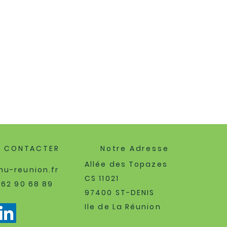
S CONTACTER
Notre Adresse
Allée des Topazes
u-reunion.fr
CS 11021
262 90 68 89
97400 ST-DENIS
Ile de La Réunion