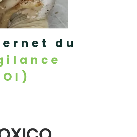
ternet du
gilance
-OI)
TOXICO