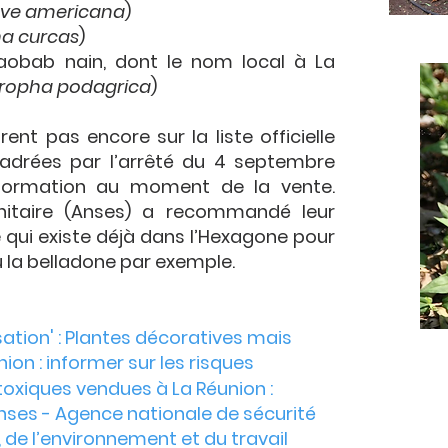
ve americana
)
ha curcas
)
baobab nain, dont le nom local à La
tropha podagrica
)
ent pas encore sur la liste officielle
cadrées par l’arrêté du 4 septembre
formation au moment de la vente.
nitaire (Anses) a recommandé leur
e qui existe déjà dans l’Hexagone pour
ou la belladone par exemple.
ation' : Plantes décoratives mais
ion : informer sur les risques
toxiques vendues à La Réunion :
 Anses - Agence nationale de sécurité
, de l’environnement et du travail