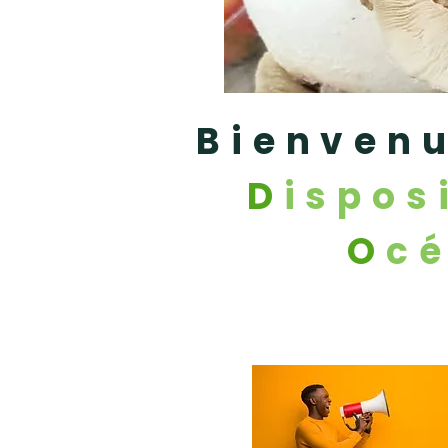
Bienvenu
D
ispos
O
c