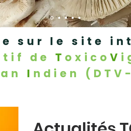
e sur le site in
itif de
T
oxico
V
i
éan
I
ndien (DTV
Actualités 