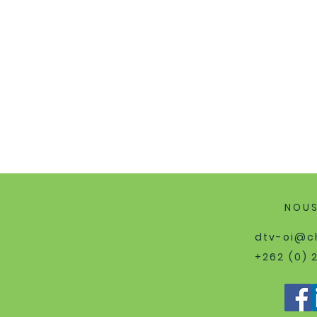
NOU
dtv-oi@ch
+262 (0) 